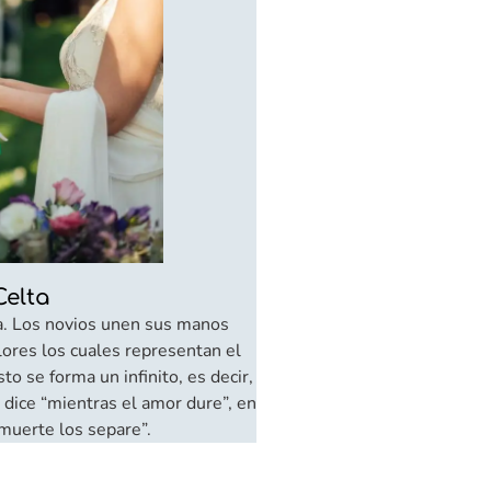
elta
ia. Los novios unen sus manos
lores los cuales representan el
o se forma un infinito, es decir,
te dice “mientras el amor dure”, en
 muerte los separe”.